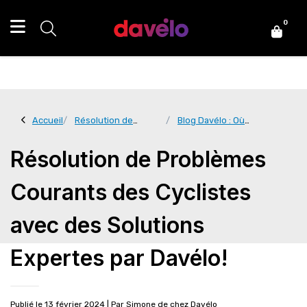
0
Accueil
Résolution de
Blog Davélo : Où
Problèmes Courants
Chaque Coup de Pédale
des Cyclistes avec des
«Tourne» en une
Résolution de Problèmes
Solutions Expertes par
Histoire!
Davélo!
Courants des Cyclistes
avec des Solutions
Expertes par Davélo!
Publié le 13 février 2024
| Par
Simone de chez Davélo