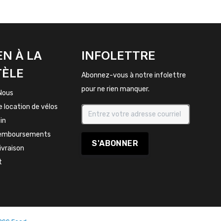
EN À LA
INFOLETTRE
TÈLE
Abonnez-vous à notre infolettre
pour ne rien manquer.
Nous
e location de vélos
in
remboursements
S'ABONNER
livraison
t