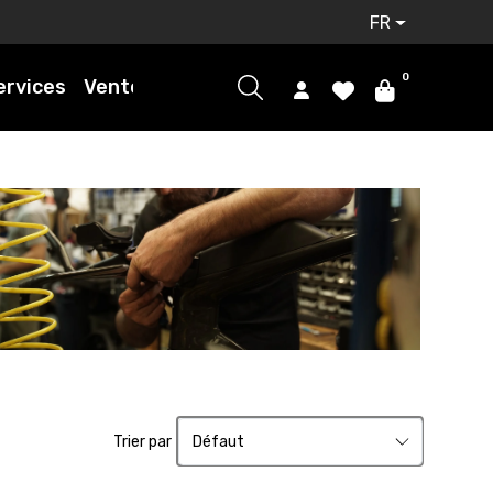
FR
0
ervices
Ventes
Trier par