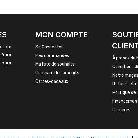
ES
MON COMPTE
SOUTI
CLIEN
rmé
Se Connecter
 6pm
Mes commandes
À propos de 
 5pm
Ma liste de souhaits
Conditions d
Comparer les produits
Notre magas
Cartes-cadeaux
Retours et 
Politique de 
Financemen
Carrières