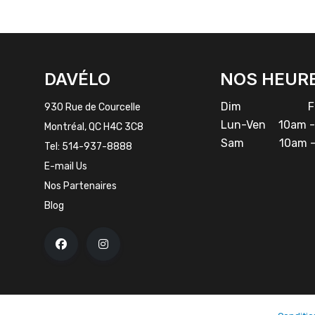
FACEBOOK
INSTAGRAM
DAVÉLO
NOS HEUR
Dim
Fe
930 Rue de Courcelle
Lun-Ven
10am -
Montréal, QC H4C 3C8
Sam
10am -
Tel:
514-937-8888
E-mail Us
Nos Partenaires
Blog