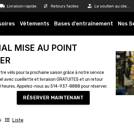
Livraison rapide
Retours faciles
Le soutien au client est notre priorité
soires
Vêtements
Bases d'entraînement
Nos S
IAL MISE AU POINT
VER
tre vélo pour la prochaine saison grâce à notre service
el avec cueillette et livraison GRATUITES et un retour
8 heures. Appelez-nous au 514-937-8888 pour réserver.
RÉSERVER MAINTENANT
s
Liste