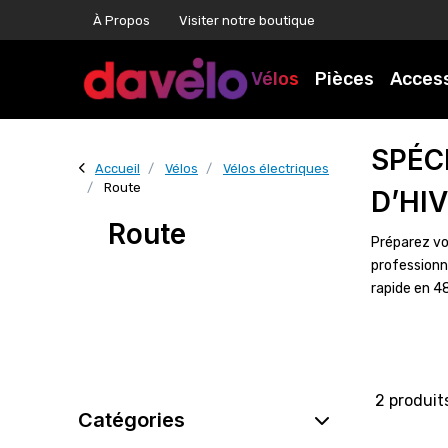
À Propos
Visiter notre boutique
Vélos
Pièces
Acces
SPÉC
Accueil
Vélos
Vélos électriques
Route
D’HI
Route
Préparez vo
professionn
rapide en 4
2 produit
Catégories