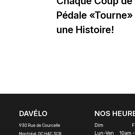
Chaque Coup de
Pédale «Tourne»
une Histoire!
FACEBOOK
INSTAGRAM
DAVÉLO
NOS HEUR
Dim
Fe
930 Rue de Courcelle
Lun-Ven
10am -
Montréal, QC H4C 3C8