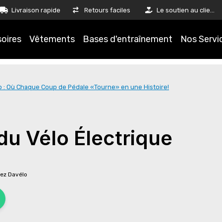
Livraison rapide
Retours faciles
Le soutien au client est notre priorité
oires
Vêtements
Bases d'entraînement
Nos Servi
o : Où Chaque Coup de Pédale «Tourne» en une Histoire!
du Vélo Électrique
ez Davélo