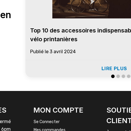
 en
Top 10 des accessoires indispensabl
vélo printanières
Publié le
3 avril 2024
LIRE PLUS
ES
MON COMPTE
SOUTI
CLIEN
rmé
Se Connecter
 6pm
Mes commandes