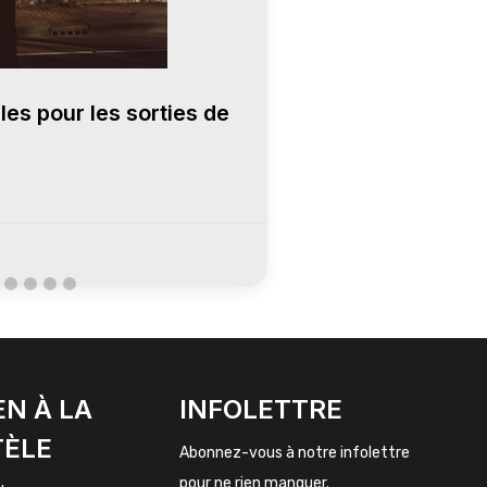
es pour les sorties de
Résolution de P
Solutions Exper
Publié le
13 février 
EN À LA
INFOLETTRE
TÈLE
Abonnez-vous à notre infolettre
pour ne rien manquer.