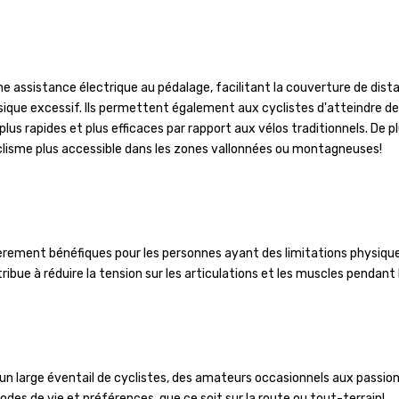
ne assistance électrique au pédalage, facilitant la couverture de dist
physique excessif. Ils permettent également aux cyclistes d'atteindre 
lus rapides et plus efficaces par rapport aux vélos traditionnels. De plu
clisme plus accessible dans les zones vallonnées ou montagneuses!
lièrement bénéfiques pour les personnes ayant des limitations physiqu
ibue à réduire la tension sur les articulations et les muscles pendant l
 un large éventail de cyclistes, des amateurs occasionnels aux passion
odes de vie et préférences, que ce soit sur la route ou tout-terrain!