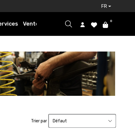
FR
0
ervices
Ventes
Trier par