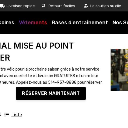
Livraison rapide
Retours faciles
Le soutien au client est notre priorité
soires
Vêtements
Bases d'entraînement
Nos S
IAL MISE AU POINT
VER
tre vélo pour la prochaine saison grâce à notre service
el avec cueillette et livraison GRATUITES et un retour
8 heures. Appelez-nous au 514-937-8888 pour réserver.
RÉSERVER MAINTENANT
s
Liste