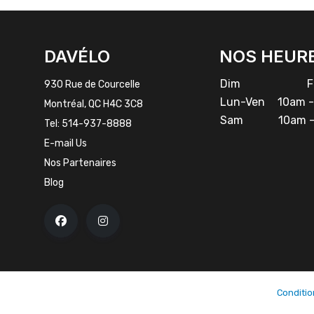
INSTAGRAM
DAVÉLO
NOS HEUR
Dim
Fe
930 Rue de Courcelle
Lun-Ven
10am -
Montréal, QC H4C 3C8
Sam
10am -
Tel:
514-937-8888
E-mail Us
Nos Partenaires
Blog
Conditio