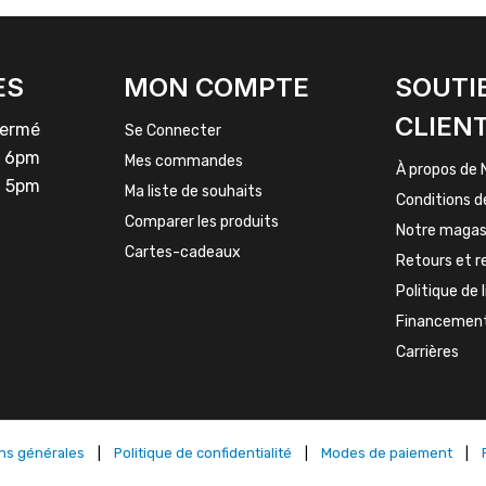
ES
MON COMPTE
SOUTI
CLIEN
rmé
Se Connecter
 6pm
Mes commandes
À propos de 
 5pm
Ma liste de souhaits
Conditions d
Comparer les produits
Notre magas
Cartes-cadeaux
Retours et 
Politique de 
Financemen
Carrières
ns générales
|
Politique de confidentialité
|
Modes de paiement
|