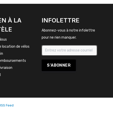
EN À LA
INFOLETTRE
TÈLE
Abonnez-vous à notre infolettre
pour ne rien manquer.
Nous
e location de vélos
in
remboursements
S'ABONNER
livraison
t
RSS Feed