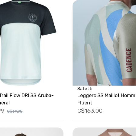
Safetti
 Trail Flow DRI SS Aruba-
Leggero SS Maillot Homm
néral
Fluent
99
C$163.00
C$69.95