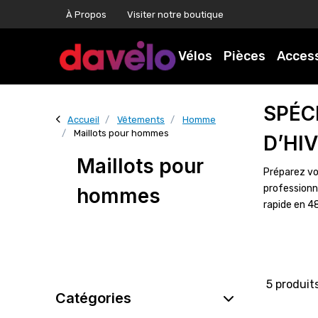
À Propos
Visiter notre boutique
Vélos
Pièces
Acces
SPÉC
Accueil
Vêtements
Homme
Maillots pour hommes
D’HI
Maillots pour
Préparez vo
professionn
hommes
rapide en 4
5 produit
Catégories