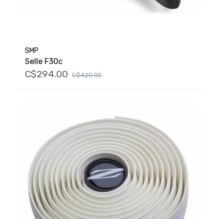
SMP
Selle F30c
C$294.00
C$420.00