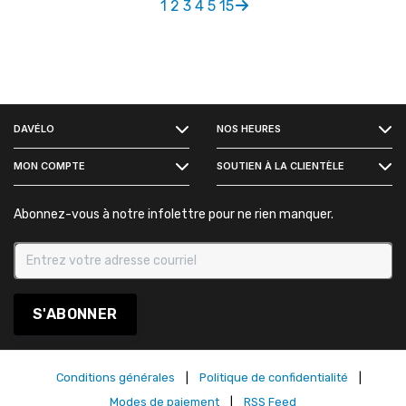
1
2
3
4
5
15
FACEBOOK
DAVÉLO
NOS HEURES
INSTAGRAM
MON COMPTE
SOUTIEN À LA CLIENTÈLE
Abonnez-vous à notre infolettre pour ne rien manquer.
S'ABONNER
Conditions générales
|
Politique de confidentialité
|
Modes de paiement
|
RSS Feed