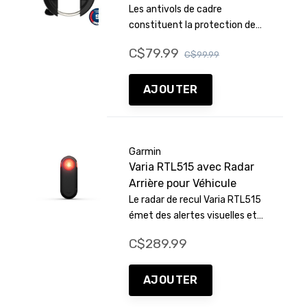
Les antivols de cadre
constituent la protection de
base de votre vélo. Si vous
C$79.99
C$99.99
faites juste un saut à la
boulangerie, ils constituent une
solution pratique pour protéger
AJOUTER
votre vélo contre le vol rapide
en une seule étape facile.
Garmin
Varia RTL515 avec Radar
Arrière pour Véhicule
Le radar de recul Varia RTL515
émet des alertes visuelles et
sonores pour les véhicules
C$289.99
approchant par l'arrière jusqu'à
une distance de 153 yards (140
mètres).
AJOUTER