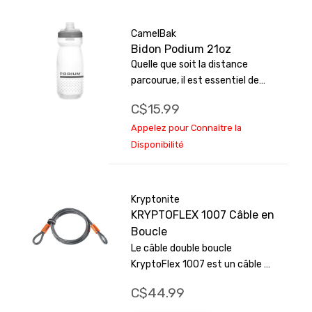
CamelBak
Bidon Podium 21oz
Quelle que soit la distance
parcourue, il est essentiel de
rester hydraté sur le vélo.
C$15.99
Conçu pour s'adapter à une
variété de porte-bouteilles sur
Appelez pour Connaître la
le marché, avec un design facile
Disponibilité
à presser pour assurer plus de
liquide avec moins d'effort.
Kryptonite
KRYPTOFLEX 1007 Câble en
Boucle
Le câble double boucle
KryptoFlex 1007 est un câble en
acier tressé de 3/8 de pouce qui
C$44.99
offre une résistance accrue aux