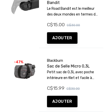
Bandit
Le Road Bandit est le meilleur
des deux mondes en termes de
simplicité et d'utilité pour les
C$15.00
C$30.00
cyclistes sur route. La bobine
Road Tube, en instance de
brevet, a été intégrée dans le
AJOUTER
design, ce qui la rend
extrêmement conviviale.
Blackburn
-47%
Sac de Selle Micro 0,3L
Petit sac de 0,3L avec poche
intérieure en filet et facile à
attacher.
C$15.99
C$30.00
AJOUTER