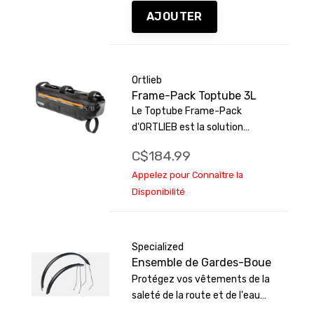
AJOUTER
Ortlieb
Frame-Pack Toptube 3L
Le Toptube Frame-Pack
d'ORTLIEB est la solution
intelligente pour tous ceux qui
C$184.99
veulent utiliser le triangle
principal de leur cadre comme
Appelez pour Connaître la
espace de rangement sans
Disponibilité
avoir à se passer de leur
bouteille d'eau.
Specialized
Ensemble de Gardes-Boue
Protégez vos vêtements de la
saleté de la route et de l'eau
grâce à un ensemble de garde-