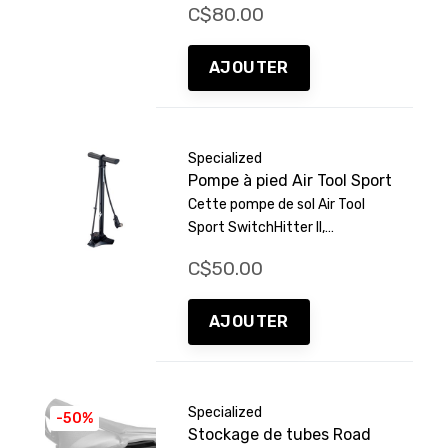
C$80.00
boue durable spécialement
conçu pour la Roll. Notre
installation sans souci signifie
AJOUTER
que vous pouvez les ajouter
rapidement et facilement.
Specialized
Pompe à pied Air Tool Sport
Cette pompe de sol Air Tool
Sport SwitchHitter II,
économique et entièrement
C$50.00
métallique, est livrée avec tous
les éléments essentiels pour un
gonflage facile et une lecture
AJOUTER
précise.
Specialized
-50%
Stockage de tubes Road