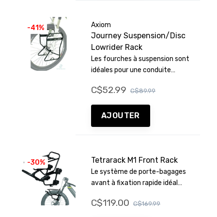
Axiom
-41%
Journey Suspension/Disc
Lowrider Rack
Les fourches à suspension sont
idéales pour une conduite
légère, mais il est difficile d'y
C$52.99
C$89.99
fixer un porte-bagages. Notre
solution légère est compatible
avec une large gamme de
AJOUTER
fourches à suspension, tout en
garantissant des performances
solides et fiables
Tetrarack M1 Front Rack
-30%
Le système de porte-bagages
avant à fixation rapide idéal
pour les fourches de VTT à
C$119.00
C$169.99
suspension ou les fourches
rigides sans œillets de fixation