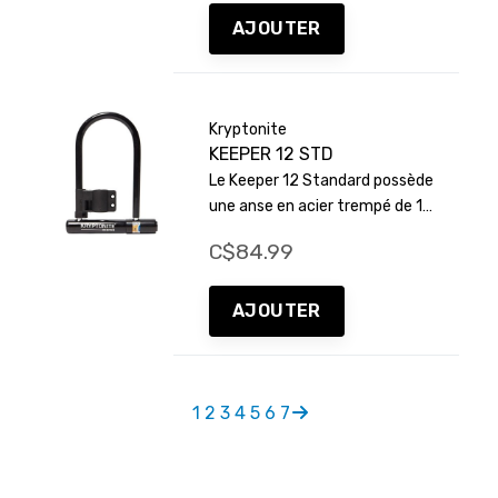
coupures.
AJOUTER
Kryptonite
KEEPER 12 STD
Le Keeper 12 Standard possède
une anse en acier trempé de 12
mm et un cylindre à disque. Il
C$84.99
offre une sécurité modérée pour
les vélos dans les zones où les
vols sont fréquents.
AJOUTER
1
2
3
4
5
6
7