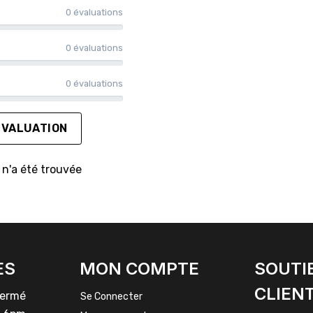
0 évaluations
0 évaluations
0 évaluations
ÉVALUATION
n'a été trouvée
ES
MON COMPTE
SOUTI
CLIEN
rmé
Se Connecter