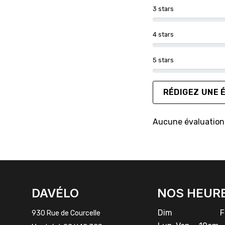
3 stars
4 stars
5 stars
RÉDIGEZ UNE 
Aucune évaluation 
FACEBOOK
INSTAGRAM
DAVÉLO
NOS HEUR
Dim
Fe
930 Rue de Courcelle