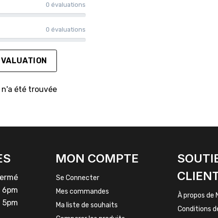
0 évaluations
0 évaluations
ÉVALUATION
n'a été trouvée
ES
MON COMPTE
SOUTI
CLIEN
rmé
Se Connecter
 6pm
Mes commandes
À propos de 
 5pm
Ma liste de souhaits
Conditions d