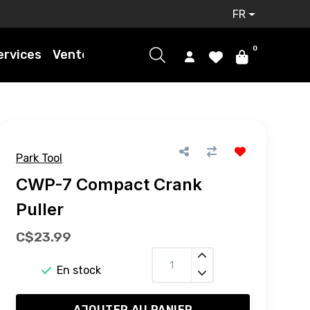
FR
0
ervices
Ventes
Park Tool
CWP-7 Compact Crank
Puller
C$23.99
En stock
AJOUTER AU PANIER