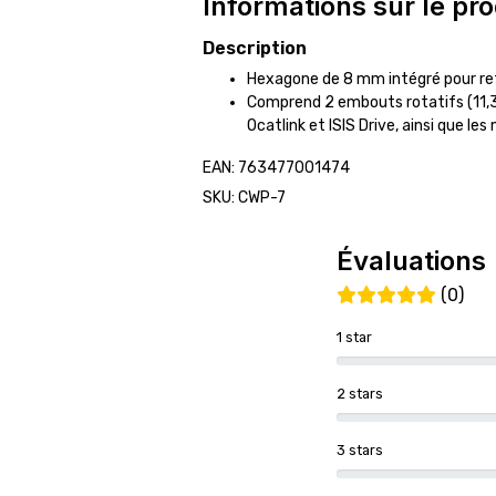
Informations sur le pro
Description
Hexagone de 8 mm intégré pour reti
Comprend 2 embouts rotatifs (11,3
Ocatlink et ISIS Drive, ainsi que l
EAN: 763477001474
SKU: CWP-7
Évaluations
(0)
1 star
2 stars
3 stars