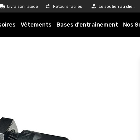
Livraison rapide
Retours faciles
Le soutien au client est notre priorité
soires
Vêtements
Bases d'entraînement
Nos S