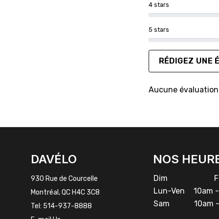
4 stars
5 stars
RÉDIGEZ UNE 
Aucune évaluation 
FACEBOOK
INSTAGRAM
DAVÉLO
NOS HEUR
Dim
Fe
930 Rue de Courcelle
Lun-Ven
10am -
Montréal, QC H4C 3C8
Sam
10am -
Tel:
514-937-8888