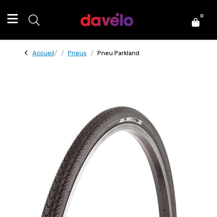
0
Accueil
Pneus
Pneu Parkland