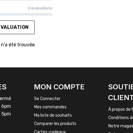
0 évaluations
ÉVALUATION
n'a été trouvée
ES
MON COMPTE
SOUTI
CLIEN
rmé
Se Connecter
 6pm
Mes commandes
À propos de 
 5pm
Ma liste de souhaits
Conditions d
Comparer les produits
Notre magas
Cartes-cadeaux