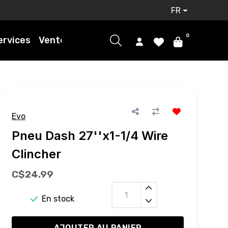
FR
0
ervices
Ventes
Evo
Pneu Dash 27''x1-1/4 Wire
Clincher
C$24.99
En stock
AJOUTER AU PANIER