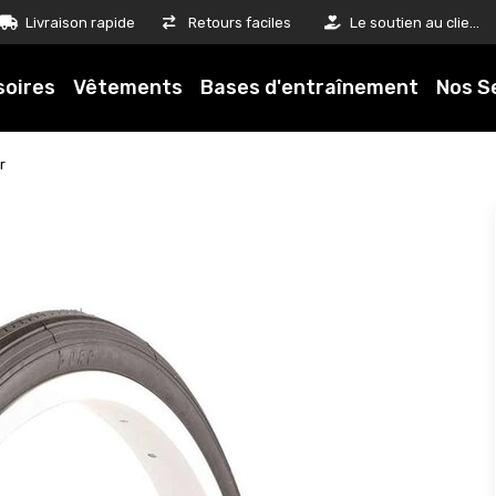
Livraison rapide
Retours faciles
Le soutien au client est notre priorité
soires
Vêtements
Bases d'entraînement
Nos S
r