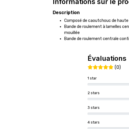
Informations sur le pro
Description
Composé de caoutchouc de haute q
Bande de roulement à lamelles cen
mouillée
Bande de roulement centrale cont
Évaluations
(0)
1 star
2 stars
3 stars
4 stars