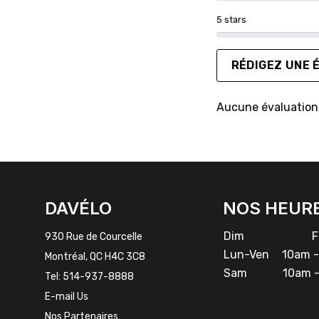
5 stars
RÉDIGEZ UNE 
Aucune évaluation 
FACEBOOK
INSTAGRAM
DAVÉLO
NOS HEUR
Dim
Fe
930 Rue de Courcelle
Lun-Ven
10am -
Montréal, QC H4C 3C8
Sam
10am -
Tel:
514-937-8888
E-mail Us
Nos Partenaires