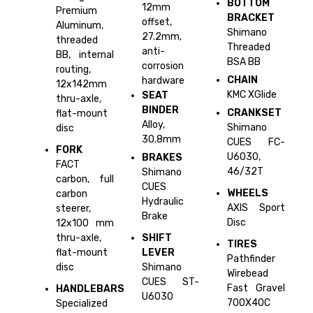
BOTTOM
12mm
Premium
BRACKET
offset,
Aluminum,
Shimano
27.2mm,
threaded
Threaded
anti-
BB, internal
BSA BB
corrosion
routing,
CHAIN
hardware
12x142mm
KMC XGlide
SEAT
thru-axle,
BINDER
CRANKSET
flat-mount
Alloy,
Shimano
disc
30.8mm
CUES FC-
FORK
U6030,
BRAKES
FACT
46/32T
Shimano
carbon, full
CUES
WHEELS
carbon
Hydraulic
AXIS Sport
steerer,
Brake
Disc
12x100 mm
thru-axle,
SHIFT
TIRES
flat-mount
LEVER
Pathfinder
disc
Shimano
Wirebead
CUES ST-
Fast Gravel
HANDLEBARS
U6030
700X40C
Specialized