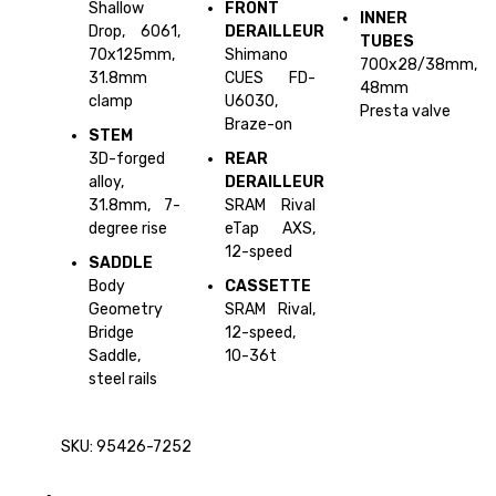
Shallow
FRONT
INNER
Drop, 6061,
DERAILLEUR
TUBES
70x125mm,
Shimano
700x28/38mm,
31.8mm
CUES FD-
48mm
clamp
U6030,
Presta valve
Braze-on
STEM
3D-forged
REAR
alloy,
DERAILLEUR
31.8mm, 7-
SRAM Rival
degree rise
eTap AXS,
12-speed
SADDLE
Body
CASSETTE
Geometry
SRAM Rival,
Bridge
12-speed,
Saddle,
10-36t
steel rails
SKU: 95426-7252