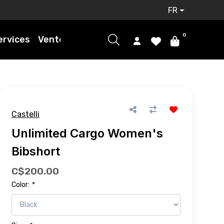
FR
0
ervices
Ventes
Castelli
Unlimited Cargo Women's
Bibshort
C$200.00
Color:
*