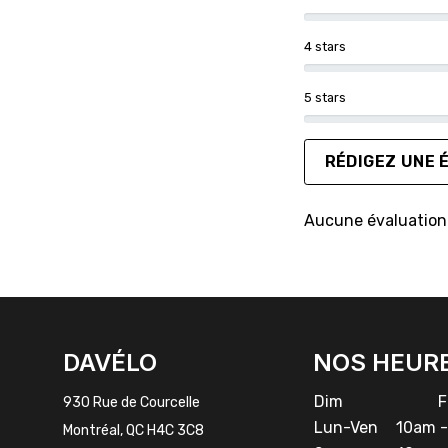
4 stars
5 stars
RÉDIGEZ UNE 
Aucune évaluation 
FACEBOOK
INSTAGRAM
DAVÉLO
NOS HEUR
Dim
Fe
930 Rue de Courcelle
Lun-Ven
10am -
Montréal, QC H4C 3C8