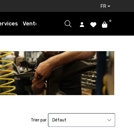
FR
0
ervices
Ventes
Trier par