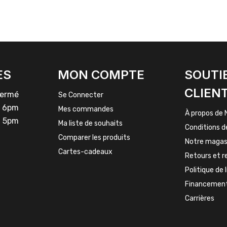
ES
MON COMPTE
SOUTI
CLIEN
rmé
Se Connecter
 6pm
Mes commandes
À propos de 
 5pm
Ma liste de souhaits
Conditions d
Comparer les produits
Notre magas
Cartes-cadeaux
Retours et 
Politique de 
Financemen
Carrières