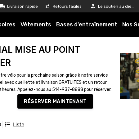
Livraison rapide
Retours faciles
Le soutien au client est notre priorité
soires
Vêtements
Bases d'entraînement
Nos S
IAL MISE AU POINT
VER
tre vélo pour la prochaine saison grâce à notre service
el avec cueillette et livraison GRATUITES et un retour
8 heures. Appelez-nous au 514-937-8888 pour réserver.
RÉSERVER MAINTENANT
s
Liste