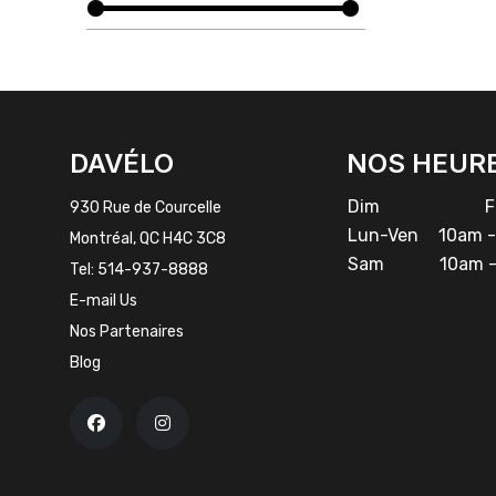
FACEBOOK
INSTAGRAM
DAVÉLO
NOS HEUR
Dim
Fe
930 Rue de Courcelle
Lun-Ven
10am -
Montréal, QC H4C 3C8
Sam
10am -
Tel:
514-937-8888
E-mail Us
Nos Partenaires
Blog