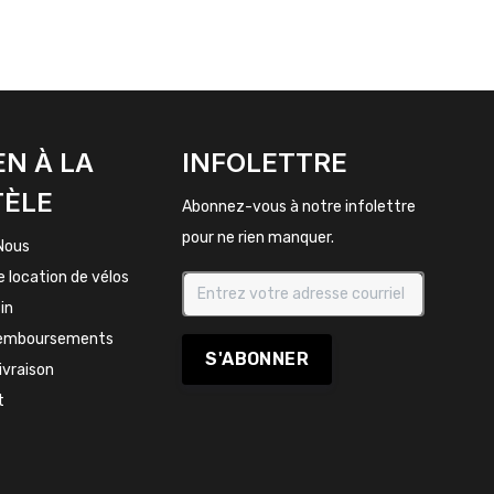
EN À LA
INFOLETTRE
TÈLE
Abonnez-vous à notre infolettre
pour ne rien manquer.
Nous
e location de vélos
in
remboursements
S'ABONNER
livraison
t