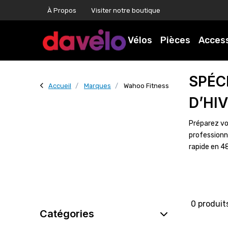
À Propos
Visiter notre boutique
Vélos
Pièces
Acces
SPÉC
Accueil
Marques
Wahoo Fitness
D’HI
Préparez vo
professionn
rapide en 4
0 produit
Catégories