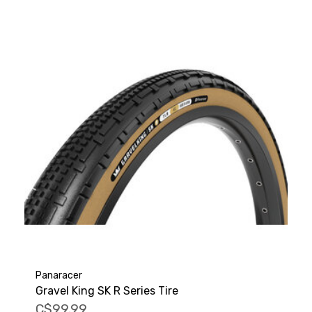
Panaracer
Gravel King SK R Series Tire
C$99.99