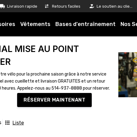
Livraison rapide
Retours faciles
Le soutien au client est notre priorité
soires
Vêtements
Bases d'entraînement
Nos S
IAL MISE AU POINT
VER
tre vélo pour la prochaine saison grâce à notre service
el avec cueillette et livraison GRATUITES et un retour
8 heures. Appelez-nous au 514-937-8888 pour réserver.
RÉSERVER MAINTENANT
s
Liste