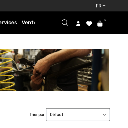
FR
0
ervices
Ventes
Trier par