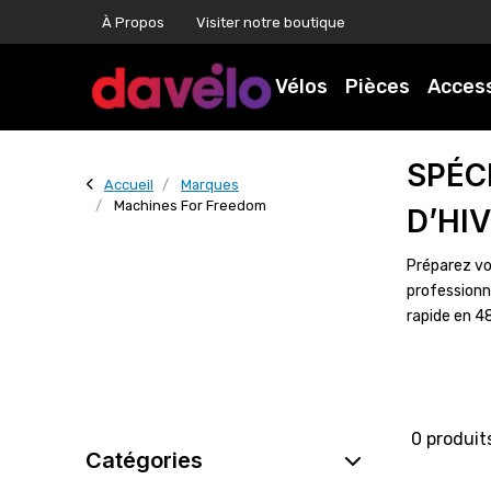
À Propos
Visiter notre boutique
Vélos
Pièces
Acces
SPÉC
Accueil
Marques
Machines For Freedom
D’HI
Préparez vo
professionn
rapide en 4
0 produit
Catégories