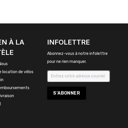
EN À LA
INFOLETTRE
TÈLE
Abonnez-vous à notre infolettre
pour ne rien manquer.
Nous
e location de vélos
in
remboursements
S'ABONNER
livraison
t