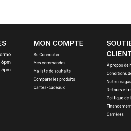
ES
MON COMPTE
SOUTI
CLIEN
rmé
Se Connecter
 6pm
Mes commandes
À propos de 
 5pm
Ma liste de souhaits
Conditions d
Comparer les produits
Notre magas
Cartes-cadeaux
Retours et 
Politique de 
Financemen
Carrières