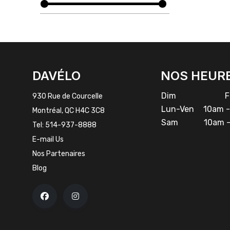
FACEBOOK
INSTAGRAM
DAVÉLO
NOS HEUR
Dim
Fe
930 Rue de Courcelle
Lun-Ven
10am -
Montréal, QC H4C 3C8
Sam
10am -
Tel:
514-937-8888
E-mail Us
Nos Partenaires
Blog