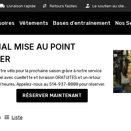
Livraison rapide
Retours faciles
Le soutien au client est notre priorité
soires
Vêtements
Bases d'entraînement
Nos S
IAL MISE AU POINT
VER
tre vélo pour la prochaine saison grâce à notre service
el avec cueillette et livraison GRATUITES et un retour
8 heures. Appelez-nous au 514-937-8888 pour réserver.
RÉSERVER MAINTENANT
s
Liste