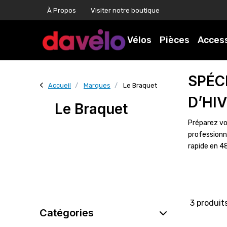
À Propos
Visiter notre boutique
Vélos
Pièces
Acces
SPÉC
Accueil
Marques
Le Braquet
D’HI
Le Braquet
Préparez vo
professionn
rapide en 4
3 produit
Catégories