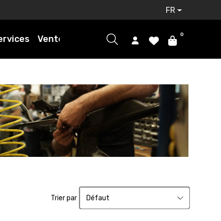
FR
0
ervices
Ventes
Trier par