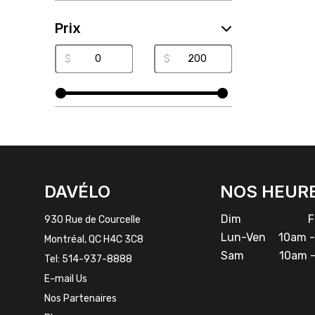
Prix
$
$
FACEBOOK
INSTAGRAM
DAVÉLO
NOS HEUR
Dim
Fe
930 Rue de Courcelle
Lun-Ven
10am -
Montréal, QC H4C 3C8
Sam
10am -
Tel:
514-937-8888
E-mail Us
Nos Partenaires