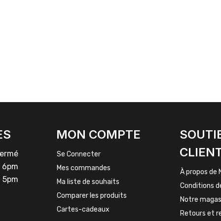
ES
MON COMPTE
SOUTI
CLIEN
rmé
Se Connecter
 6pm
Mes commandes
À propos de 
 5pm
Ma liste de souhaits
Conditions d
Comparer les produits
Notre magas
Cartes-cadeaux
Retours et 