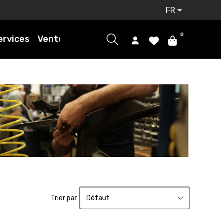
FR
0
ervices
Ventes
Trier par