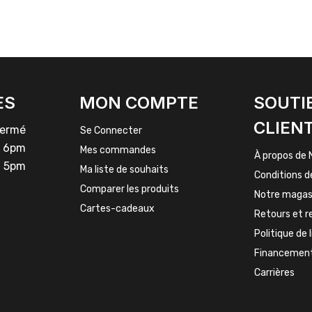
ES
MON COMPTE
SOUTI
CLIEN
rmé
Se Connecter
 6pm
Mes commandes
À propos de 
 5pm
Ma liste de souhaits
Conditions d
Comparer les produits
Notre magas
Cartes-cadeaux
Retours et 
Politique de 
Financemen
Carrières