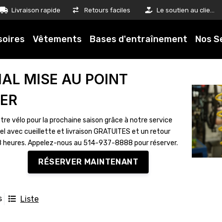
Livraison rapide
Retours faciles
Le soutien au client est notre priorité
soires
Vêtements
Bases d'entraînement
Nos S
IAL MISE AU POINT
VER
tre vélo pour la prochaine saison grâce à notre service
el avec cueillette et livraison GRATUITES et un retour
8 heures. Appelez-nous au 514-937-8888 pour réserver.
RÉSERVER MAINTENANT
s
Liste