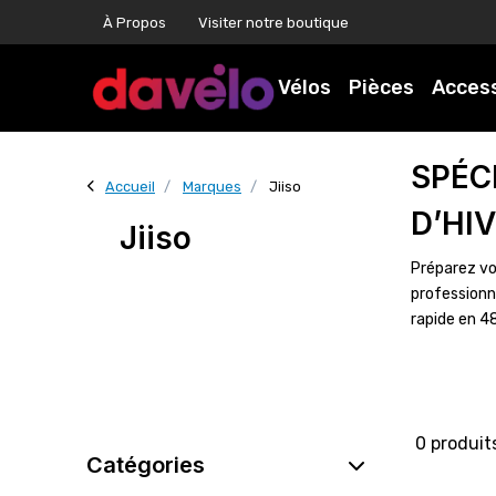
À Propos
Visiter notre boutique
Vélos
Pièces
Acces
SPÉC
Accueil
Marques
Jiiso
D’HI
Jiiso
Préparez vo
professionn
rapide en 4
0 produit
Catégories