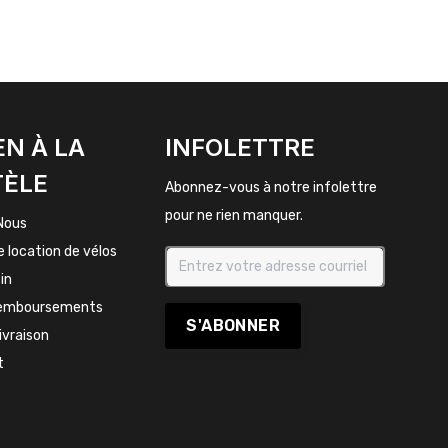
EN À LA
INFOLETTRE
TÈLE
Abonnez-vous à notre infolettre
pour ne rien manquer.
Nous
e location de vélos
in
remboursements
S'ABONNER
livraison
t