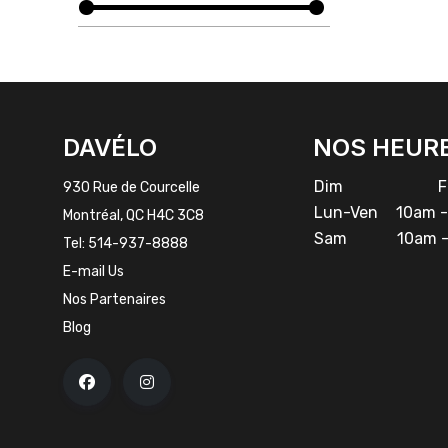
FACEBOOK
INSTAGRAM
DAVÉLO
NOS HEUR
Dim
Fe
930 Rue de Courcelle
Lun-Ven
10am -
Montréal, QC H4C 3C8
Sam
10am -
Tel:
514-937-8888
E-mail Us
Nos Partenaires
Blog