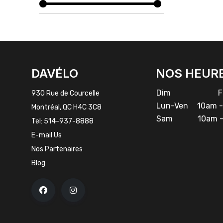
FACEBOOK
INSTAGRAM
DAVÉLO
NOS HEUR
Dim
Fe
930 Rue de Courcelle
Lun-Ven
10am -
Montréal, QC H4C 3C8
Sam
10am -
Tel:
514-937-8888
E-mail Us
Nos Partenaires
Blog