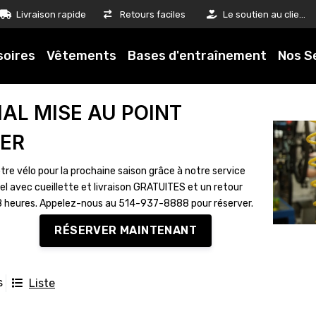
Livraison rapide
Retours faciles
Le soutien au client est notre priorité
soires
Vêtements
Bases d'entraînement
Nos S
IAL MISE AU POINT
VER
tre vélo pour la prochaine saison grâce à notre service
el avec cueillette et livraison GRATUITES et un retour
8 heures. Appelez-nous au 514-937-8888 pour réserver.
RÉSERVER MAINTENANT
s
Liste