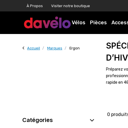
À Propos
Visiter notre boutique
Vélos
Pièces
Acces
SPÉC
Accueil
Marques
Ergon
D’HI
Préparez vo
professionn
rapide en 4
0 produit
Catégories