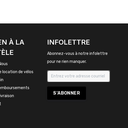
EN À LA
INFOLETTRE
TÈLE
Abonnez-vous à notre infolettre
pour ne rien manquer.
Nous
e location de vélos
in
remboursements
S'ABONNER
livraison
t