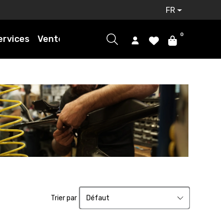
FR
0
ervices
Ventes
Trier par