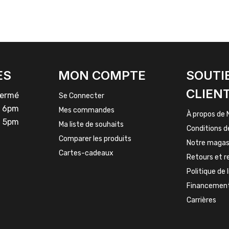
ES
MON COMPTE
SOUTI
CLIEN
rmé
Se Connecter
 6pm
Mes commandes
À propos de 
 5pm
Ma liste de souhaits
Conditions d
Comparer les produits
Notre magas
Cartes-cadeaux
Retours et 
Politique de 
Financemen
Carrières