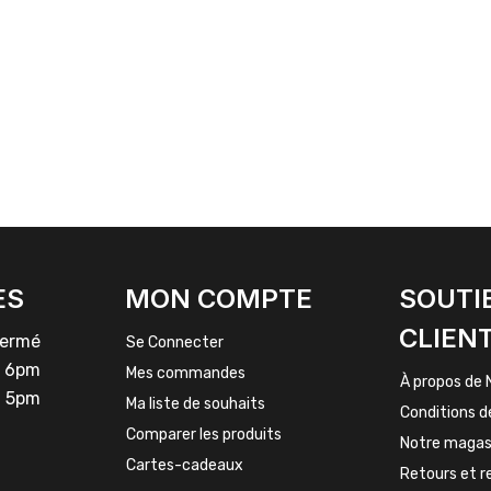
ES
MON COMPTE
SOUTI
CLIEN
rmé
Se Connecter
 6pm
Mes commandes
À propos de 
 5pm
Ma liste de souhaits
Conditions d
Comparer les produits
Notre magas
Cartes-cadeaux
Retours et 