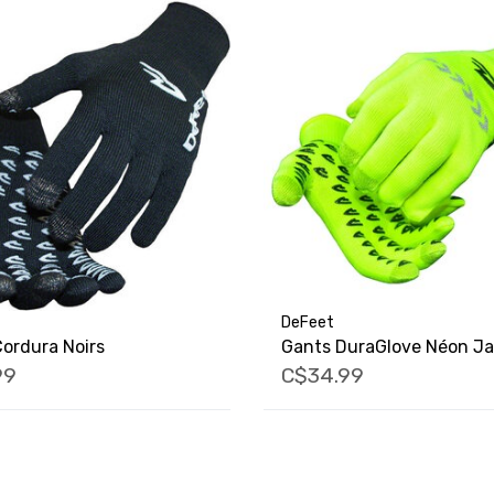
DeFeet
ordura Noirs
Gants DuraGlove Néon J
99
C$34.99