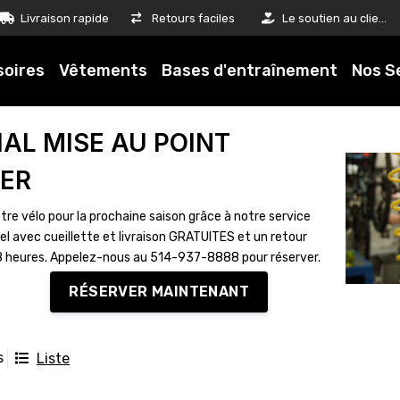
Livraison rapide
Retours faciles
Le soutien au client est notre priorité
soires
Vêtements
Bases d'entraînement
Nos S
IAL MISE AU POINT
VER
tre vélo pour la prochaine saison grâce à notre service
el avec cueillette et livraison GRATUITES et un retour
8 heures. Appelez-nous au 514-937-8888 pour réserver.
RÉSERVER MAINTENANT
s
Liste