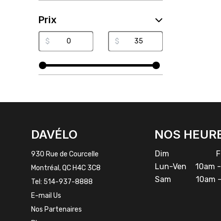
Prix
$
$
FACEBOOK
INSTAGRAM
DAVÉLO
NOS HEUR
Dim
Fe
930 Rue de Courcelle
Lun-Ven
10am -
Montréal, QC H4C 3C8
Sam
10am -
Tel:
514-937-8888
E-mail Us
Nos Partenaires