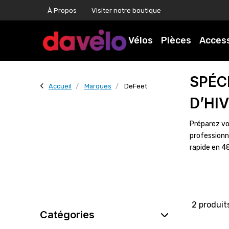
À Propos
Visiter notre boutique
Vélos
Pièces
Acces
SPÉC
Accueil
Marques
DeFeet
D’HI
Préparez vo
professionn
rapide en 4
2 produit
Catégories