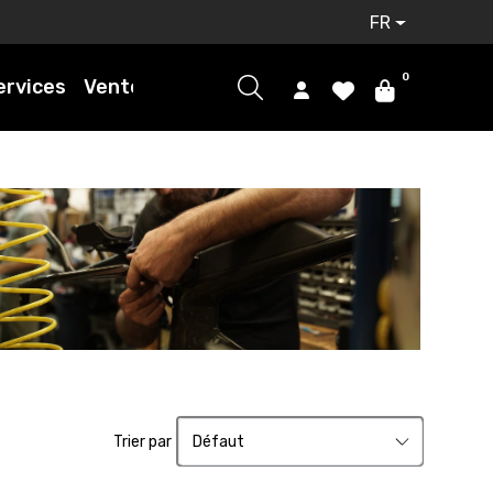
FR
0
ervices
Ventes
Trier par