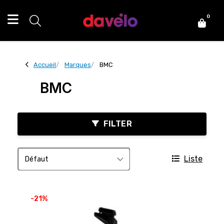
0
Accueil
Marques
BMC
BMC
FILTER
Liste
-21%