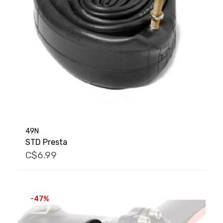
49N
STD Presta
C$6.99
-47%