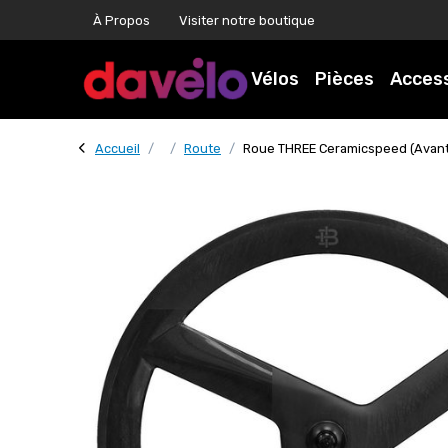
À Propos
Visiter notre boutique
Vélos
Pièces
Acces
Accueil
Route
Roue THREE Ceramicspeed (Avan