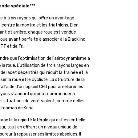
nde spéciale***
e à trois rayons qui offre un avantage
ontre la montre et les triathlons. Bien
avant et arrière, chaque roue est vendue
oue avant parfaite à associer à la Black Inc
TT et de Tri.
rendre que l'optimisation de l'aérodynamisme a
a roue. L'utilisation de trois rayons larges en
de lacet décentrés qui réduit la traînée et, à
r la roue et le cycliste. La structure de la
 l'aide d'un logiciel CFD pour améliorer les
rayons standard qui peut commencer à
es situations de vent violent, comme celles
'Ironman de Kona.
antir la rigidité latérale qui est essentielle
ur, tout en offrant un niveau unique de
oureur à repousser ses limites absolues. Il