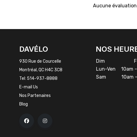
Aucune évaluation 
FACEBOOK
INSTAGRAM
DAVÉLO
NOS HEUR
Dim
Fe
930 Rue de Courcelle
Lun-Ven
10am -
Montréal, QC H4C 3C8
Sam
10am -
Tel:
514-937-8888
E-mail Us
Nos Partenaires
Blog