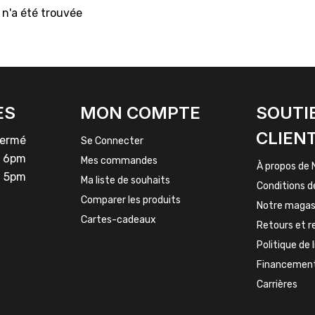
n'a été trouvée
ES
MON COMPTE
SOUTI
CLIEN
rmé
Se Connecter
 6pm
Mes commandes
À propos de 
 5pm
Ma liste de souhaits
Conditions d
Comparer les produits
Notre magas
Cartes-cadeaux
Retours et 
Politique de 
Financemen
Carrières