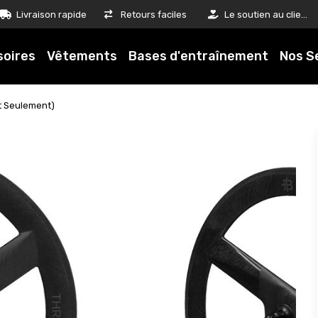
Livraison rapide
Retours faciles
Le soutien au client est notre priorité
soires
Vêtements
Bases d'entraînement
Nos S
t Seulement)