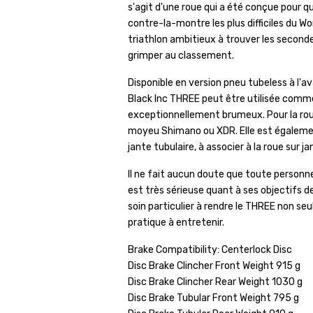
s'agit d'une roue qui a été conçue pour 
contre-la-montre les plus difficiles du W
triathlon ambitieux à trouver les second
grimper au classement.
Disponible en version pneu tubeless à l'ava
Black Inc THREE peut être utilisée comm
exceptionnellement brumeux. Pour la roue 
moyeu Shimano ou XDR. Elle est égalemen
jante tubulaire, à associer à la roue sur j
Il ne fait aucun doute que toute person
est très sérieuse quant à ses objectifs d
soin particulier à rendre le THREE non seu
pratique à entretenir.
Brake Compatibility: Centerlock Disc
Disc Brake Clincher Front Weight 915 g
Disc Brake Clincher Rear Weight 1030 g
Disc Brake Tubular Front Weight 795 g