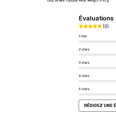
Disc Brake Tubular Rear Weight 910 g
Évaluations
(0)
1 star
2 stars
3 stars
4 stars
5 stars
RÉDIGEZ UNE 