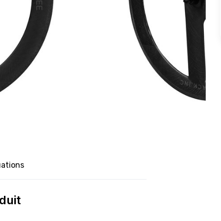
uations
duit